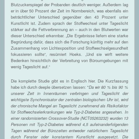
Blutzuckerspiegel der Probanden deutlich weniger. Außerdem lag
er in über 50 Prozent der Zeit im Normbereich, was ebenfalls ein
beträchtlicher Unterschied gegenüber den 43 Prozent unter
Kunstlicht ist. Zudem sprach der Stoffwechsel unter Tageslicht
stärker auf die Fettverbrennung an – auch in den Blutwerten war
dieser Unterschied erkennbar. „Die Ergebnisse liefern eine starke
Begründung dafür, dass sich die Forschung künftig mehr auf den
Zusammenhang von Lichtexposition und Stoffwechselgesundheit
fokussieren sollte“, resümiert Hoeks. „Und sie wirft weitere
Bedenken hinsichtlich der Verbreitung von Büroumgebungen mit
wenig Tageslicht auf.“
Die komplette Studie gibt es in Englisch hier. Die Kurzfassung
habe ich durch deeple übersetzen lassen: "
Da wir 80 % bis 90 %
unserer Zeit in Innenräumen verbringen und Tageslicht der
wichtigste Synchronisator der zentralen biologischen Uhr ist, wird
der chronische Mangel an Tageslicht zunehmend als Risikofaktor
für Stoffwechselerkrankungen wie Typ-2-Diabetes angesehen. In
einer randomisierten Crossover-Studie (NCT05263232) wurden 13
Personen mit Typ-2-Diabetes während 4,5 aufeinanderfolgenden
Tagen während der Bürozeiten entweder natürlichem Tageslicht
durch Fenster oder konstantem Kunstlicht ausgesetzt. Die