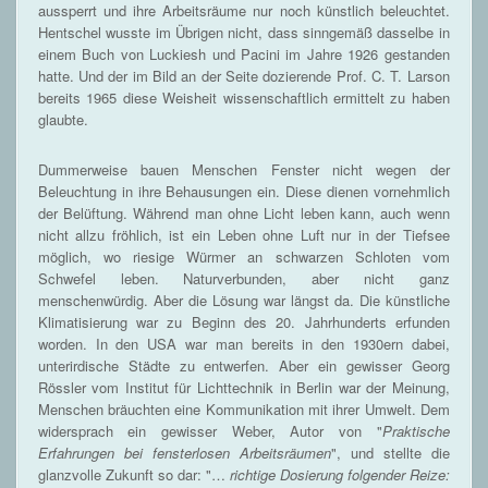
aussperrt und ihre Arbeitsräume nur noch künstlich beleuchtet.
Hentschel wusste im Übrigen nicht, dass sinngemäß dasselbe in
einem Buch von Luckiesh und Pacini im Jahre 1926 gestanden
hatte. Und der im Bild an der Seite dozierende Prof. C. T. Larson
bereits 1965 diese Weisheit wissenschaftlich ermittelt zu haben
glaubte.
Dummerweise bauen Menschen Fenster nicht wegen der
Beleuchtung in ihre Behausungen ein. Diese dienen vornehmlich
der Belüftung. Während man ohne Licht leben kann, auch wenn
nicht allzu fröhlich, ist ein Leben ohne Luft nur in der Tiefsee
möglich, wo riesige Würmer an schwarzen Schloten vom
Schwefel leben. Naturverbunden, aber nicht ganz
menschenwürdig. Aber die Lösung war längst da. Die künstliche
Klimatisierung war zu Beginn des 20. Jahrhunderts erfunden
worden. In den USA war man bereits in den 1930ern dabei,
unterirdische Städte zu entwerfen. Aber ein gewisser Georg
Rössler vom Institut für Lichttechnik in Berlin war der Meinung,
Menschen bräuchten eine Kommunikation mit ihrer Umwelt. Dem
widersprach ein gewisser Weber, Autor von "
Praktische
Erfahrungen bei fensterlosen Arbeitsräumen
", und stellte die
glanzvolle Zukunft so dar: "…
richtige Dosierung folgender Reize: