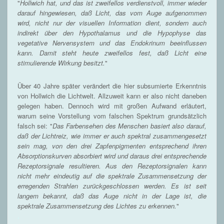
"
Hollwich hat, und das ist zweifellos verdienstvoll, immer wieder
darauf hingewiesen, daß Licht, das vom Auge aufgenommen
wird, nicht nur der visuellen Information dient, sondern auch
indirekt über den Hypothalamus und die Hypophyse das
vegetative Nervensystem und das Endokrinum beeinflussen
kann. Damit steht heute zweifellos fest, daß Licht eine
stimulierende Wirkung besitzt.
"
Über 40 Jahre später verändert die hier subsumierte Erkenntnis
von Hollwich die Lichtwelt. Allzuweit kann er also nicht daneben
gelegen haben. Dennoch wird mit großen Aufwand erläutert,
warum seine Vorstellung vom falschen Spektrum grundsätzlich
falsch sei: "
Das Farbensehen des Menschen basiert also darauf,
daß der Lichtreiz, wie immer er auch spektral zusammengesetzt
sein mag, von den drei Zapfenpigmenten entsprechend ihren
Absorptionskurven absorbiert wird und daraus drei entsprechende
Rezeptorsignale resultieren. Aus den Rezeptorsignalen kann
nicht mehr eindeutig auf die spektrale Zusammensetzung der
erregenden Strahlen zurückgeschlossen werden. Es ist seit
langem bekannt, daß das Auge nicht in der Lage ist, die
spektrale Zusammensetzung des Lichtes zu erkennen.
"
.