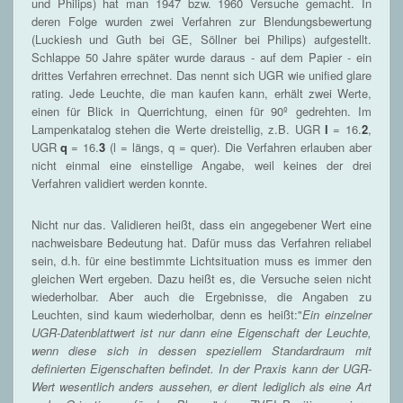
und Philips) hat man 1947 bzw. 1960 Versuche gemacht. In
deren Folge wurden zwei Verfahren zur Blendungsbewertung
(Luckiesh und Guth bei GE, Söllner bei Philips) aufgestellt.
Schlappe 50 Jahre später wurde daraus - auf dem Papier - ein
drittes Verfahren errechnet. Das nennt sich UGR wie unified glare
rating. Jede Leuchte, die man kaufen kann, erhält zwei Werte,
einen für Blick in Querrichtung, einen für 90º gedrehten. Im
Lampenkatalog stehen die Werte dreistellig, z.B. UGR
l
= 16.
2
,
UGR
q
= 16.
3
(l = längs, q = quer). Die Verfahren erlauben aber
nicht einmal eine einstellige Angabe, weil keines der drei
Verfahren validiert werden konnte.
Nicht nur das. Validieren heißt, dass ein angegebener Wert eine
nachweisbare Bedeutung hat. Dafür muss das Verfahren reliabel
sein, d.h. für eine bestimmte Lichtsituation muss es immer den
gleichen Wert ergeben. Dazu heißt es, die Versuche seien nicht
wiederholbar. Aber auch die Ergebnisse, die Angaben zu
Leuchten, sind kaum wiederholbar, denn es heißt:"
Ein einzelner
UGR-Datenblattwert ist nur dann eine Eigenschaft der Leuchte,
wenn diese sich in dessen speziellem Standardraum mit
definierten Eigenschaften befindet. In der Praxis kann der UGR-
Wert wesentlich anders aussehen, er dient lediglich als eine Art