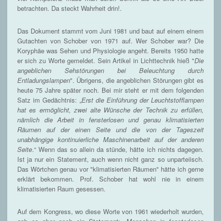
betrachten. Da steckt Wahrheit drin!.
.
Das Dokument stammt vom Juni 1981 und baut auf einem einem
Gutachten von Schober von 1971 auf. Wer Schober war? Die
Koryphäe was Sehen und Physiologie angeht. Bereits 1950 hatte
er sich zu Worte gemeldet. Sein Artikel in Lichttechnik hieß "
Die
angeblichen Sehstörungen bei Beleuchtung durch
Entladungslampen
". Übrigens, die angeblichen Störungen gibt es
heute 75 Jahre später noch. Bei mir steht er mit dem folgenden
Satz im Gedächtnis: „
Erst die Einführung der Leuchtstofﬂampen
hat es ermöglicht, zwei alte Wünsche der Technik zu erfüllen,
nämlich die Arbeit in fensterlosen und genau klimatisierten
Räumen auf der einen Seite und die von der Tageszeit
unabhängige kontinuierliche Maschinenarbeit auf der anderen
Seite
.“ Wenn das so allein da stünde, hätte ich nichts dagegen.
Ist ja nur ein Statement, auch wenn nicht ganz so unparteiisch.
Das Wörtchen genau vor "klimatisierten Räumen" hätte ich gerne
erklärt bekommen. Prof. Schober hat wohl nie in einem
klimatisierten Raum gesessen.
Auf dem Kongress, wo diese Worte von 1961 wiederholt wurden,