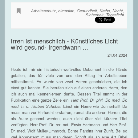
Arbeitsschutz
,
circadian
,
Gesundheit
,
Krebs
,
Nacht
,
Sicherheit
,
Tageslicht
Irren ist menschlich - Künstliches Licht
wird gesund- Irgendwann …
24.04.2024
.
Heute ist mir ein historisch wertvolles Dokument in die Hände
gefallen, das für viele von uns den Alltag im Arbeitsleben
mitbestimmt. Es wurde von zwei Herren geschrieben, die ich
einst gut kannte. Sie berufen sich auf einen anderen Herrn, den
ich auch mal kennenlernen durfte. Dessen Titel nimmt in der
Publikation eine ganze Zeile ein:
Herr Prof. Dr. phil. Dr. med. Dr.
med. h. c. Herbert Schober.
Einst ein Name wie Donnerhall! Da
muss man vor Ehrfurcht erstarren, zumal die anderen Herren, die
als Autor genannt werden, auch nicht über viel kürzere Titel
verfügten, Herr Prof. Dr. rer. nat. Erwin Hartmann und Herr Prof.
Dr. med. Wolf Müller-Limmroth. Echte Pandits ihrer Zunft. Bei so
viel Kompetenz muss man deren Schrift als so eine Art Bibel