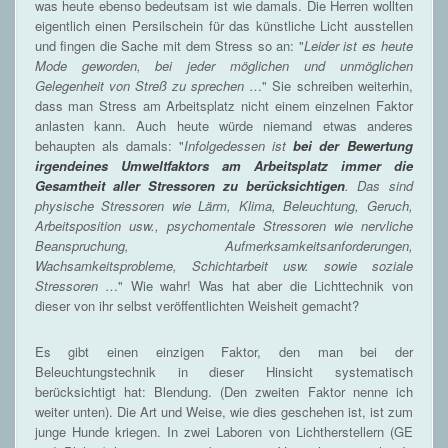
was heute ebenso bedeutsam ist wie damals. Die Herren wollten
eigentlich einen Persilschein für das künstliche Licht ausstellen
und fingen die Sache mit dem Stress so an: "
Leider ist es heute
Mode geworden, bei jeder möglichen und unmöglichen
Gelegenheit von Streß zu sprechen
…" Sie schreiben weiterhin,
dass man Stress am Arbeitsplatz nicht einem einzelnen Faktor
anlasten kann. Auch heute würde niemand etwas anderes
behaupten als damals: "
Infolgedessen ist
bei der Bewertung
irgendeines Umweltfaktors am Arbeitsplatz immer die
Gesamtheit aller Stressoren zu berücksichtigen
. Das sind
physische Stressoren wie Lärm, Klima, Beleuchtung, Geruch,
Arbeitsposition usw., psychomentale Stressoren wie nervliche
Beanspruchung, Aufmerksamkeitsanforderungen,
Wachsamkeitsprobleme, Schichtarbeit usw. sowie soziale
Stressoren
…" Wie wahr! Was hat aber die Lichttechnik von
dieser von ihr selbst veröffentlichten Weisheit gemacht?
Es gibt einen einzigen Faktor, den man bei der
Beleuchtungstechnik in dieser Hinsicht systematisch
berücksichtigt hat: Blendung. (Den zweiten Faktor nenne ich
weiter unten). Die Art und Weise, wie dies geschehen ist, ist zum
junge Hunde kriegen. In zwei Laboren von Lichtherstellern (GE