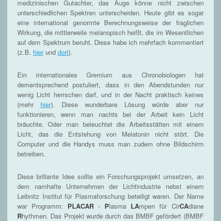
medizinischen Gutachter, das Auge könne nicht zwischen
unterschiedlichen Spektren unterscheiden. Heute gibt es sogar
eine international genormte Berechnungsweise der fraglichen
Wirkung, die mittlerweile melanopisch heißt, die im Wesentlichen
auf dem Spektrum beruht. Diese habe ich mehrfach kommentiert
(z.B.
hier
und
dort
).
.
Ein internationales Gremium aus Chronobiologen hat
dementsprechend postuliert, dass in den Abendstunden nur
wenig Licht herrschen darf, und in der Nacht praktisch keines
(mehr
hier
). Diese wunderbare Lösung würde aber nur
funktionieren, wenn man nachts bei der Arbeit kein Licht
bräuchte. Oder man beleuchtet die Arbeitsstätten mit einem
Licht, das die Entstehung von Melatonin nicht stört. Die
Computer und die Handys muss man zudem ohne Bildschirm
betreiben.
Diese brillante Idee sollte ein Forschungsprojekt umsetzen, an
dem namhafte Unternehmen der Lichtindustrie nebst einem
Leibnitz Institut für Plasmaforschung beteiligt waren. Der Name
war Programm:
PLACAR
-
P
lasma
LA
mpen für Cir
CA
diane
R
hythmen. Das Projekt wurde durch das BMBF gefördert (BMBF