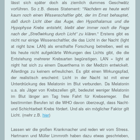
lässt sich später doch als ziemlich dummes Geschwätz
vorführen. So z.B. dieses Statement: "
Nachdem es heute wohl
kaum noch einen Wissenschaftler gibt, der im Ernst behauptet,
daß durch Licht über das Auge, den Hypothalamus und die
Hypophyse Krebs entsteht, bleibt aber immer noch die Frage
nach der „Streßwirkung durch Licht” zu klären
." Erstens gibt es
nicht nur einige Wissenschaftler, die das Licht in der Nacht (light
at night bzw. LAN) als ernsthafte Forschung betreiben, weil es
bis heute nicht aufgeklärte Wirkungen des Lichts gibt, die die
Entstehung mehrerer Krebsarten begünstigen. LAN = light at
night hat sich zu einem Dauerthema in der Medizin entwickelt.
Allerdings zu keinem erfreulichen. Es gibt einen Wirkungspfad,
der realistisch erscheint: Licht in der Nacht ist mit einer
Unterdrückung des Melatonin im Blut verbunden. Da Melatonin
u.a. als Jäger von Krebszellen gilt, bedeutet weniger Melatonin
im Blut länger am Tag freie Fahrt für Krebserreger. Bei
bestimmten Berufen ist die WHO davon überzeugt, dass Nacht-
und Schichtarbeit Krebs fördert. Und als ein möglicher Faktor gilt
Licht. (mehr z.B.
hier
)
.
Lassen wir die großen Krankmacher und reden wir vom Stress.
Hartmann und Müller Limmroth haben dazu etwas geschrieben,