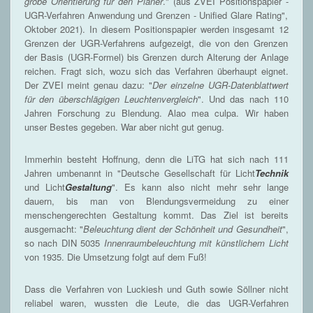
grobe Orientierung für den Planer
." (aus ZVEI Positionspapier -
UGR-Verfahren Anwendung und Grenzen - Unified Glare Rating",
Oktober 2021). In diesem Positionspapier werden insgesamt 12
Grenzen der UGR-Verfahrens aufgezeigt, die von den Grenzen
der Basis (UGR-Formel) bis Grenzen durch Alterung der Anlage
reichen. Fragt sich, wozu sich das Verfahren überhaupt eignet.
Der ZVEI meint genau dazu: "
Der einzelne UGR-Datenblattwert
für den überschlägigen Leuchtenvergleich
". Und das nach 110
Jahren Forschung zu Blendung. Alao mea culpa. Wir haben
unser Bestes gegeben. War aber nicht gut genug.
Immerhin besteht Hoffnung, denn die LiTG hat sich nach 111
Jahren umbenannt in "Deutsche Gesellschaft für Licht
Technik
und Licht
Gestaltung
". Es kann also nicht mehr sehr lange
dauern, bis man von Blendungsvermeidung zu einer
menschengerechten Gestaltung kommt. Das Ziel ist bereits
ausgemacht: "
Beleuchtung dient der Schönheit und Gesundheit
",
so nach DIN 5035
Innenraumbeleuchtung mit künstlichem Licht
von 1935. Die Umsetzung folgt auf dem Fuß!
Dass die Verfahren von Luckiesh und Guth sowie Söllner nicht
reliabel waren, wussten die Leute, die das UGR-Verfahren