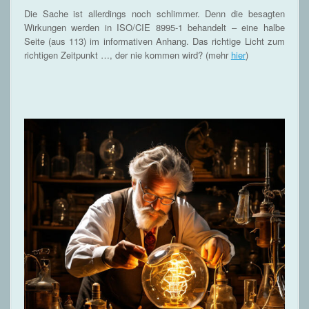
Die Sache ist allerdings noch schlimmer. Denn die besagten
Wirkungen werden in ISO/CIE 8995-1 behandelt – eine halbe
Seite (aus 113) im informativen Anhang. Das richtige Licht zum
richtigen Zeitpunkt …, der nie kommen wird? (mehr
hier
)