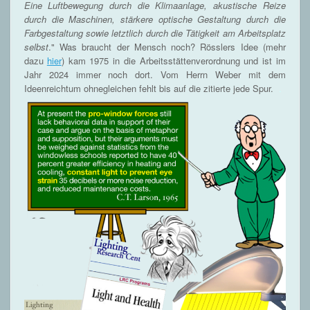
Eine Luftbewegung durch die Klimaanlage, akustische Reize
durch die Maschinen, stärkere optische Gestaltung durch die
Farbgestaltung sowie letztlich durch die Tätigkeit am Arbeitsplatz
selbst
." Was braucht der Mensch noch? Rösslers Idee (mehr
dazu
hier
) kam 1975 in die Arbeitsstättenverordnung und ist im
Jahr 2024 immer noch dort. Vom Herrn Weber mit dem
Ideenreichtum ohnegleichen fehlt bis auf die zitierte jede Spur.
.