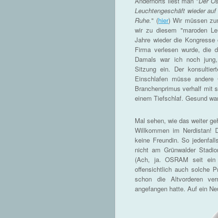
Andernorts liest man "
Der Os
Leuchtengeschäft wieder auf K
Ruhe.
" (
hier
) Wir müssen zum
wir zu diesem "maroden Leu
Jahre wieder die Kongresse 
Firma verlesen wurde, die d
Damals war ich noch jung, 
Sitzung ein. Der konsultier
Einschlafen müsse andere 
Branchenprimus verhalf mit s
einem Tiefschlaf. Gesund war 
Mal sehen, wie das weiter geh
Willkommen im Nerdistan! 
keine Freundin. So jedenfal
nicht am Grünwalder Stadi
(Ach, ja. OSRAM seit ein 
offensichtlich auch solche 
schon die Altvorderen ver
angefangen hatte. Auf ein N