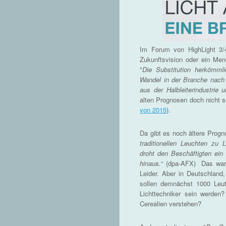
Im Forum von HighLight 3/
Zukunftsvision oder ein Men
"
Die Substitution herkömml
Wandel in der Branche nach
aus der Halbleiterindustrie 
alten Prognosen doch nicht 
von 2015
).
Da gibt es noch ältere Progn
traditionellen Leuchten zu
droht den Beschäftigten ein
hinaus.
“ (dpa-AFX) Das war 
Leider. Aber in Deutschland
sollen demnächst 1000 Leut
Lichttechniker sein werden?
Cerealien verstehen?