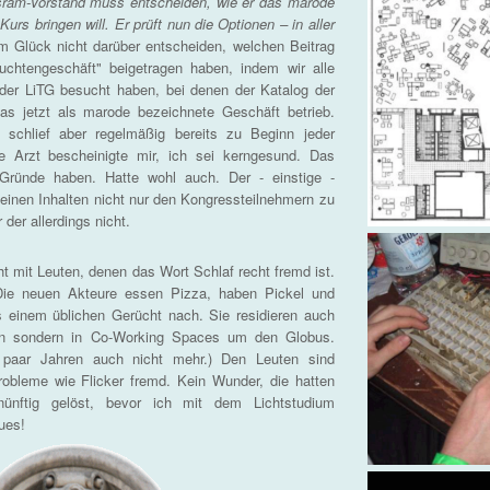
ram-Vorstand muss entscheiden, wie er das marode
urs bringen will. Er prüft nun die Optionen – in aller
 Glück nicht darüber entscheiden, welchen Beitrag
chtengeschäft" beigetragen haben, indem wir alle
der LiTG besucht haben, bei denen der Katalog der
as jetzt als marode bezeichnete Geschäft betrieb.
schlief aber regelmäßig bereits zu Beginn jeder
te Arzt bescheinigte mir, ich sei kerngesund. Das
Gründe haben. Hatte wohl auch. Der - einstige -
einen Inhalten nicht nur den Kongressteilnehmern zu
der allerdings nicht.
t mit Leuten, denen das Wort Schlaf recht fremd ist.
Die neuen Akteure essen Pizza, haben Pickel und
ls einem üblichen Gerücht nach. Sie residieren auch
on sondern in Co-Working Spaces um den Globus.
paar Jahren auch nicht mehr.) Den Leuten sind
Probleme wie Flicker fremd. Kein Wunder, die hatten
nünftig gelöst, bevor ich mit dem Lichtstudium
eues!