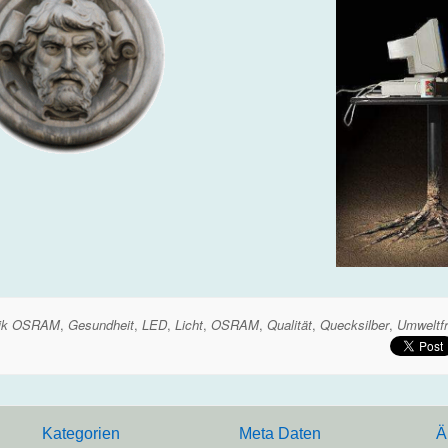
nik OSRAM
,
Gesundheit
,
LED
,
Licht
,
OSRAM
,
Qualität
,
Quecksilber
,
Umweltfr
Kategorien
Meta Daten
Ä