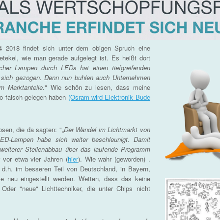
4 2018 findet sich unter dem obigen Spruch eine
etekel, wie man gerade aufgelegt ist. Es heißt dort
icher Lampen durch LEDs hat einen tiefgreifenden
 sich gezogen. Denn nun buhlen auch Unternehmen
um Marktanteile.
" Wie schön zu lesen, dass meine
so falsch gelegen haben
(Osram wird Elektronik Bude
osen, die da sagten: "„
Der Wandel im Lichtmarkt von
 LED-Lampen habe sich weiter beschleunigt. Damit
 weiterer Stellenabbau über das laufende Programm
vor etwa vier Jahren (
hier
). Wie wahr (geworden) .
, d.h. im besseren Teil von Deutschland, in Bayern,
e neu eingestellt werden. Wetten, dass das keine
 Oder "neue" Lichttechniker, die unter Chips nicht