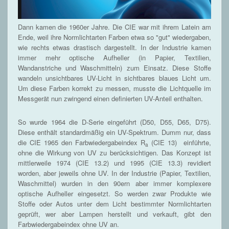
Dann kamen die 1960er Jahre. Die CIE war mit ihrem Latein am
Ende, weil ihre Normlichtarten Farben etwa so "gut" wiedergaben,
wie rechts etwas drastisch dargestellt. In der Industrie kamen
immer mehr optische Aufheller (in Papier, Textilien,
Wandanstriche und Waschmitteln) zum Einsatz. Diese Stoffe
wandeln unsichtbares UV-Licht in sichtbares blaues Licht um.
Um diese Farben korrekt zu messen, musste die Lichtquelle im
Messgerät nun zwingend einen definierten UV-Anteil enthalten.
So wurde 1964 die D-Serie eingeführt (D50, D55, D65, D75).
Diese enthält standardmäßig ein UV-Spektrum. Dumm nur, dass
die CIE 1965 den Farbwiedergabeindex R
(CIE 13) einführte,
a
ohne die Wirkung von UV zu berücksichtigen. Das Konzept ist
mittlerweile 1974 (CIE 13.2) und 1995 (CIE 13.3) revidiert
worden, aber jeweils ohne UV. In der Industrie (Papier, Textilien,
Waschmittel) wurden in den 90ern aber immer komplexere
optische Aufheller eingesetzt. So werden zwar Produkte wie
Stoffe oder Autos unter dem Licht bestimmter Normlichtarten
geprüft, wer aber Lampen herstellt und verkauft, gibt den
Farbwiedergabeindex ohne UV an.