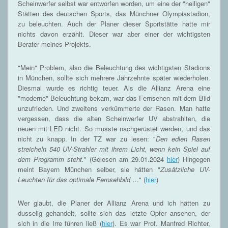
Scheinwerfer selbst war entworfen worden, um eine der "heiligen"
Stätten des deutschen Sports, das Münchner Olympiastadion,
zu beleuchten. Auch der Planer dieser Sportstätte hatte mir
nichts davon erzählt. Dieser war aber einer der wichtigsten
Berater meines Projekts.
"Mein" Problem, also die Beleuchtung des wichtigsten Stadions
in München, sollte sich mehrere Jahrzehnte später wiederholen.
Diesmal wurde es richtig teuer. Als die Allianz Arena eine
"moderne" Beleuchtung bekam, war das Fernsehen mit dem Bild
unzufrieden. Und zweitens verkümmerte der Rasen. Man hatte
vergessen, dass die alten Scheinwerfer UV abstrahlten, die
neuen mit LED nicht. So musste nachgerüstet werden, und das
nicht zu knapp. In der TZ war zu lesen: "
Den edlen Rasen
streicheln 540 UV-Strahler mit ihrem Licht, wenn kein Spiel auf
dem Programm steht.
" (Gelesen am 29.01.2024
hier
) Hingegen
meint Bayern München selber, sie hätten "
Zusätzliche UV-
Leuchten für das optimale Fernsehbild
…" (
hier
)
Wer glaubt, die Planer der Allianz Arena und ich hätten zu
dusselig gehandelt, sollte sich das letzte Opfer ansehen, der
sich in die Irre führen ließ (
hier
). Es war Prof. Manfred Richter,