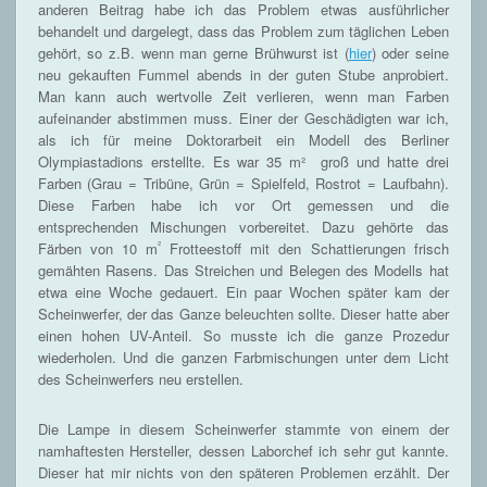
anderen Beitrag habe ich das Problem etwas ausführlicher
behandelt und dargelegt, dass das Problem zum täglichen Leben
gehört, so z.B. wenn man gerne Brühwurst ist (
hier
) oder seine
neu gekauften Fummel abends in der guten Stube anprobiert.
Man kann auch wertvolle Zeit verlieren, wenn man Farben
aufeinander abstimmen muss. Einer der Geschädigten war ich,
als ich für meine Doktorarbeit ein Modell des Berliner
Olympiastadions erstellte. Es war 35 m² groß und hatte drei
Farben (Grau = Tribüne, Grün = Spielfeld, Rostrot = Laufbahn).
Diese Farben habe ich vor Ort gemessen und die
entsprechenden Mischungen vorbereitet. Dazu gehörte das
²
Färben von 10 m
Frotteestoff mit den Schattierungen frisch
gemähten Rasens. Das Streichen und Belegen des Modells hat
etwa eine Woche gedauert. Ein paar Wochen später kam der
Scheinwerfer, der das Ganze beleuchten sollte. Dieser hatte aber
einen hohen UV-Anteil. So musste ich die ganze Prozedur
wiederholen. Und die ganzen Farbmischungen unter dem Licht
des Scheinwerfers neu erstellen.
Die Lampe in diesem Scheinwerfer stammte von einem der
namhaftesten Hersteller, dessen Laborchef ich sehr gut kannte.
Dieser hat mir nichts von den späteren Problemen erzählt. Der