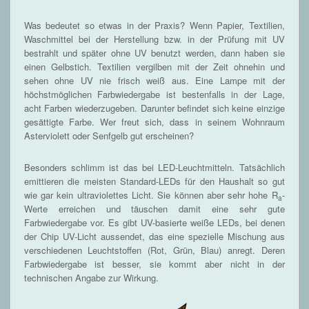
Was bedeutet so etwas in der Praxis? Wenn Papier, Textilien,
Waschmittel bei der Herstellung bzw. in der Prüfung mit UV
bestrahlt und später ohne UV benutzt werden, dann haben sie
einen Gelbstich. Textilien vergilben mit der Zeit ohnehin und
sehen ohne UV nie frisch weiß aus. Eine Lampe mit der
höchstmöglichen Farbwiedergabe ist bestenfalls in der Lage,
acht Farben wiederzugeben. Darunter befindet sich keine einzige
gesättigte Farbe. Wer freut sich, dass in seinem Wohnraum
Asterviolett oder Senfgelb gut erscheinen?
Besonders schlimm ist das bei LED-Leuchtmitteln. Tatsächlich
emittieren die meisten Standard-LEDs für den Haushalt so gut
wie gar kein ultraviolettes Licht. Sie können aber sehr hohe R
-
a
Werte erreichen und täuschen damit eine sehr gute
Farbwiedergabe vor. Es gibt UV-basierte weiße LEDs, bei denen
der Chip UV-Licht aussendet, das eine spezielle Mischung aus
verschiedenen Leuchtstoffen (Rot, Grün, Blau) anregt. Deren
Farbwiedergabe ist besser, sie kommt aber nicht in der
technischen Angabe zur Wirkung.
.