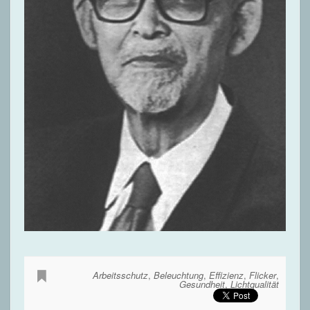
Arbeitsschutz
,
Beleuchtung
,
Effizienz
,
Flicker
,
Gesundheit
,
Lichtqualität