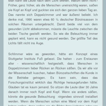
Man kann die Leute nach dem Licht drehen. Warum denn nicht?
Früher, ganz früher, als die Menschen uneinsichtig waren, saßen
sie Kopf an Kopf und guckten sie sich den ganzen lieben Tag an.
Das nannte sich Doppelzimmer und war äußerst beliebt. Ich
denke mal, 1990 waren etwa 60 % deutscher Büroinsassen in
solchen Räumen untergebracht. Damit beide viel von dem
gesunden LIcht abbekommen, müsste die Leuchte zwischen die
beiden Tische gestellt werden. So wie die Beleuchtung immer
geplant wird, kann es nicht gesund werden. Der größte Teil des
Lichts fällt nicht ins Auge.
Schlimmer wäre es geworden, hätte ein Konzept eines
Stuttgarter Instituts Fuß gefasst. Die hatten - zum Erstaunen
aller - wissenschaftlich festgestellt, dass Menschen in
Doppelzimmern lieber Rücken an Rücken säßen. Da wir alle vor
der Wissenschaft kuschen, haben Bürozeitschriften die Kunde in
die Betriebe getragen. Es kann sein, dass das
Forschungsinstitut wirklich das Richtige herausgefunden hätte.
Glauben tat es kaum jemand. So sitzen die Leute über 30 Jahre
danach immer noch Kopf and Kopf. Wenn sie anders säßen,
könnte die gesunde Beleuchtung nirgendwo sinnvoll installiert
werden. Wenn die Menschen schon eine Wand vor dem Kopf
haben wollen, dass wollen sie die Bilder ihrer Liebsten oder von