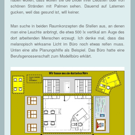
schönen Stränden mit Palmen sehen. Dauernd auf Laternen
gucken, weil das gesund ist, will keiner.
Man suche in beiden Raumkonzepten die Stellen aus, an denen
man eine Leuchte anbringt, die etwa 500 lx vertikal am Auge des
dort arbeitenden Menschen erzeugt. Ich denke mal, dass das
melanopisch wirksame Licht im Büro noch etwas reifen muss.
Unten eine alte Planungshilfe als Beispiel. Das Büro hatte eine
Berufsgenossenschaft zum Modellbüro erklärt.