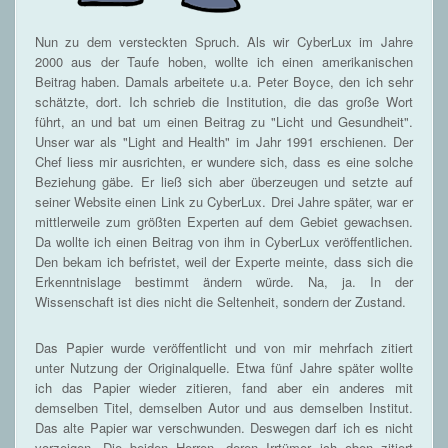
Nun zu dem versteckten Spruch. Als wir CyberLux im Jahre
2000 aus der Taufe hoben, wollte ich einen amerikanischen
Beitrag haben. Damals arbeitete u.a. Peter Boyce, den ich sehr
schätzte, dort. Ich schrieb die Institution, die das große Wort
führt, an und bat um einen Beitrag zu "Licht und Gesundheit".
Unser war als "Light and Health" im Jahr 1991 erschienen. Der
Chef liess mir ausrichten, er wundere sich, dass es eine solche
Beziehung gäbe. Er ließ sich aber überzeugen und setzte auf
seiner Website einen Link zu CyberLux. Drei Jahre später, war er
mittlerweile zum größten Experten auf dem Gebiet gewachsen.
Da wollte ich einen Beitrag von ihm in CyberLux veröffentlichen.
Den bekam ich befristet, weil der Experte meinte, dass sich die
Erkenntnislage bestimmt ändern würde. Na, ja. In der
Wissenschaft ist dies nicht die Seltenheit, sondern der Zustand.
Das Papier wurde veröffentlicht und von mir mehrfach zitiert
unter Nutzung der Originalquelle. Etwa fünf Jahre später wollte
ich das Papier wieder zitieren, fand aber ein anderes mit
demselben Titel, demselben Autor und aus demselben Institut.
Das alte Papier war verschwunden. Deswegen darf ich es nicht
vorzeigen. Die beiden Herren, deren Irrtümer ich oben zitiert