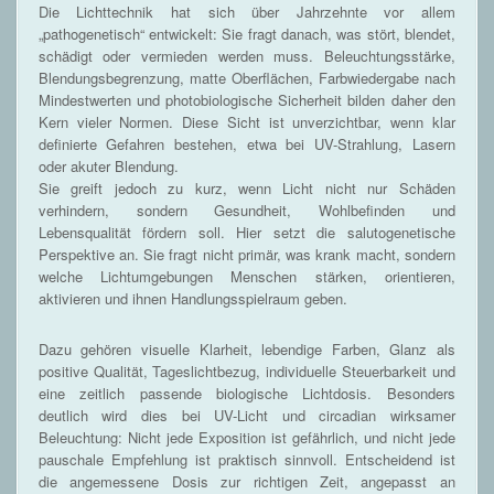
Die Lichttechnik hat sich über Jahrzehnte vor allem
„pathogenetisch“ entwickelt: Sie fragt danach, was stört, blendet,
schädigt oder vermieden werden muss. Beleuchtungsstärke,
Blendungsbegrenzung, matte Oberflächen, Farbwiedergabe nach
Mindestwerten und photobiologische Sicherheit bilden daher den
Kern vieler Normen. Diese Sicht ist unverzichtbar, wenn klar
definierte Gefahren bestehen, etwa bei UV-Strahlung, Lasern
oder akuter Blendung.
Sie greift jedoch zu kurz, wenn Licht nicht nur Schäden
verhindern, sondern Gesundheit, Wohlbefinden und
Lebensqualität fördern soll. Hier setzt die salutogenetische
Perspektive an. Sie fragt nicht primär, was krank macht, sondern
welche Lichtumgebungen Menschen stärken, orientieren,
aktivieren und ihnen Handlungsspielraum geben.
Dazu gehören visuelle Klarheit, lebendige Farben, Glanz als
positive Qualität, Tageslichtbezug, individuelle Steuerbarkeit und
eine zeitlich passende biologische Lichtdosis. Besonders
deutlich wird dies bei UV-Licht und circadian wirksamer
Beleuchtung: Nicht jede Exposition ist gefährlich, und nicht jede
pauschale Empfehlung ist praktisch sinnvoll. Entscheidend ist
die angemessene Dosis zur richtigen Zeit, angepasst an