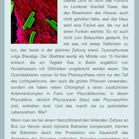
Dieses Licht ist nicht das Flurlicht
im Londoner Grenfell Tower, das
den Bewohnern des Hauses auch
nicht geholfen hätte, weil das Haus
wohl eine Fackel war, die nur auf
einen Funken wartete. Es ist auch
nicht zum Beleuchten gedacht. Es
hat was mit etwas Tödlichem zu
tun, das heute in der gleichen Zeitung stand, Cyanophyceae
vulgo Blaualge. Der Übeltäter wurde als Mörder von 15 Hunden
entlarvt, die am Tegeler See in Berlin angeblich von
Hundehassern mit Giftködern umgebracht worden waren. Die
Cyanobakterien nutzen für ihre Photosynthese nicht nur den Teil
des Lichtspektrums, den auch die grünen Pflanzen verwenden,
sondern sie haben neben Chlorophyll a einen zusätzlichen
Antennenkomplex in Form von Phycobilisomen, in denen
Phycobiline, nämlich Phycocyanin (blau) oder Phycoerythrin
(rot), enthalten sind. Und das macht sie zu potentiellen
Lebensrettern. Wie?
Wenn man sie bei einem Herzstillstand den fehlenden Zufluss an
Blut zur Herzen durch injizierte Bakterien kompensiert, können
die Bakterien durch ihre Produktion von Sauerstoff das
Absterben des Gewebes verhindern. Forscher verwendeten bei